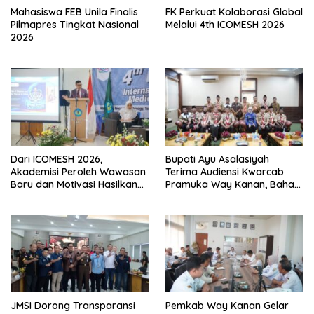
FK Perkuat Kolaborasi Global
Mahasiswa FEB Unila Finalis
Melalui 4th ICOMESH 2026
Pilmapres Tingkat Nasional
2026
Dari ICOMESH 2026,
Bupati Ayu Asalasiyah
Akademisi Peroleh Wawasan
Terima Audiensi Kwarcab
Baru dan Motivasi Hasilkan
Pramuka Way Kanan, Bahas
Riset Berdampak
Persiapan Jamnas XII Hingga
Penghargaan Pancawarsa
JMSI Dorong Transparansi
Pemkab Way Kanan Gelar