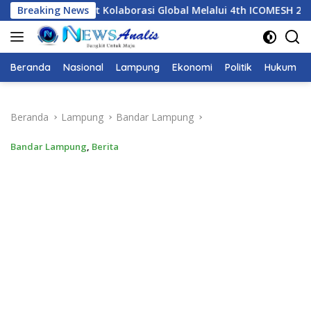
Langsung
si Global Melalui 4th ICOMESH 2026
Breaking News
Dari ICOMESH 2026,
ke
konten
Beranda
Nasional
Lampung
Ekonomi
Politik
Hukum
Beranda
Lampung
Bandar Lampung
Bandar Lampung
,
Berita